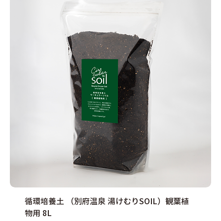
循環培養土 （別府温泉 湯けむりSOIL）観葉植
物用 8L