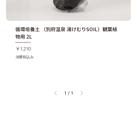
循環培養土 （別府温泉 湯けむりSOIL）観葉植
物用 2L
価格
￥1,210
消費税込み
1
/
1