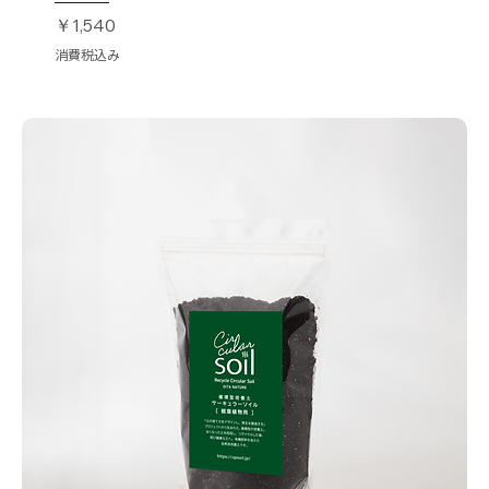
価格
￥1,540
消費税込み