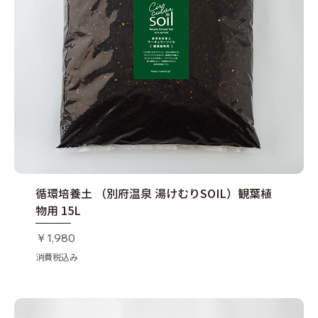
循環培養土 （別府温泉 湯けむりSOIL）観葉植
物用 15L
価格
￥1,980
消費税込み